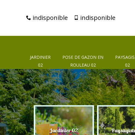
indisponible
indisponible
JARDINIER
POSE DE GAZON EN
PAYSAGIS
02
ROULEAU 02
02
eur 02
Jardinier 02
Paysagist