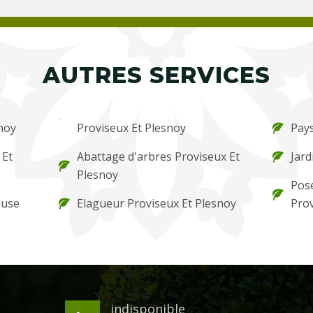
AUTRES SERVICES
noy
Proviseux Et Plesnoy
Pays
 Et
Abattage d'arbres Proviseux Et
Jard
Plesnoy
Pos
ouse
Elagueur Proviseux Et Plesnoy
Prov
indisponible