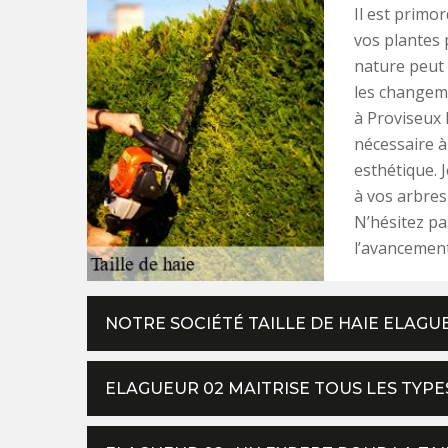
Il est primor
vos plantes 
nature peut 
les changeme
à Proviseux 
nécessaire à
esthétique. 
à vos arbres
N’hésitez pa
l’avancement
NOTRE SOCIÉTÉ TAILLE DE HAIE ELAGU
ELAGUEUR 02 MAITRISE TOUS LES TYPES