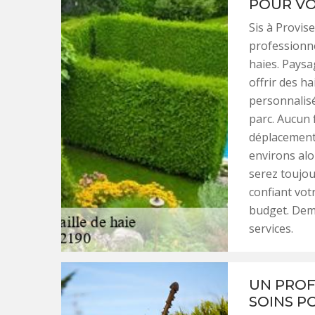
POUR VO
Sis à Provise
professionne
haies. Paysa
offrir des h
personnalisé
parc. Aucun 
déplacements
environs alo
serez toujou
confiant vot
budget. Dem
services.
UN PROF
SOINS P