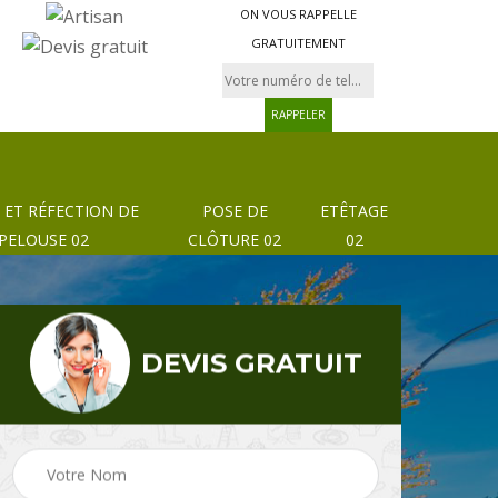
ON VOUS RAPPELLE
GRATUITEMENT
 ET RÉFECTION DE
POSE DE
ETÊTAGE
PELOUSE 02
CLÔTURE 02
02
DEVIS GRATUIT
Pose de clôture et
02
Etêtage 02
grillage 02