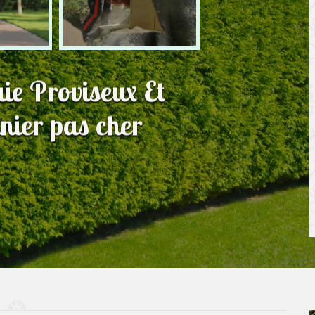
aie Proviseux Et
nier pas cher