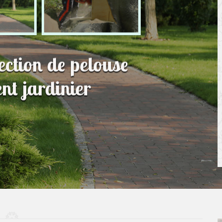
fection de pelouse
nt jardinier