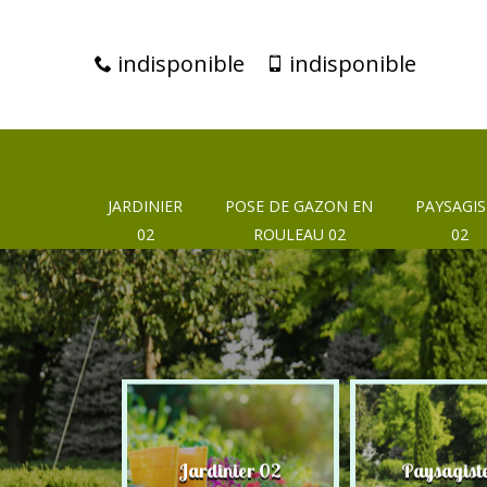
indisponible
indisponible
JARDINIER
POSE DE GAZON EN
PAYSAGIS
02
ROULEAU 02
02
eur 02
Jardinier 02
Paysagist