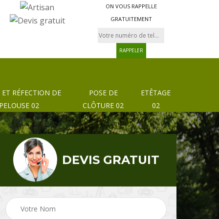
ON VOUS RAPPELLE
GRATUITEMENT
 ET RÉFECTION DE
POSE DE
ETÊTAGE
PELOUSE 02
CLÔTURE 02
02
DEVIS GRATUIT
Pose de clôture et
02
Etêtage 02
grillage 02