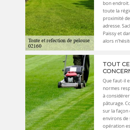
bon endroit.
toute la rég
proximité de
adresse. Sac
Paissy et da
alors n’hésit
TOUT CE
CONCERN
Que faut-il 
normes respec
à considérer
pâturage. Co
sur la façon 
environs de 
opération es