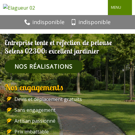
MENU
indisponible
indisponible
Entreprise tonte et réfection de pelouse
Selens 02300: excellent jardinier
NOS RÉALISATIONS
Nos engagements
Devis et déplacement gratuits
Sans engagement
Artisan passionné
Prix imbattable