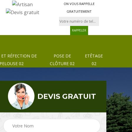
ON VOUS RAPPELLE
GRATUITEMENT
 ET RÉFECTION DE
POSE DE
ETÊTAGE
PELOUSE 02
CLÔTURE 02
02
DEVIS GRATUIT
Pose de clôture et
02
Etêtage 02
grillage 02