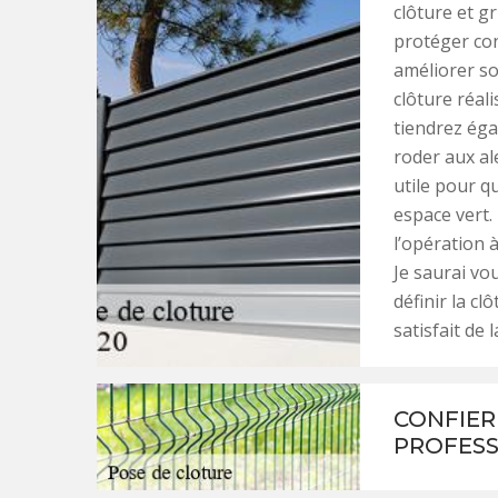
clôture et g
protéger con
améliorer son
clôture réali
tiendrez éga
roder aux al
utile pour q
espace vert.
l’opération 
Je saurai v
définir la c
satisfait de 
CONFIER
PROFESS