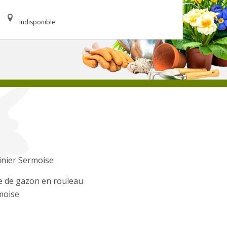
indisponible
inier Sermoise
e de gazon en rouleau
moise