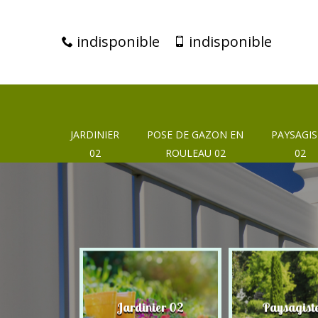
indisponible
indisponible
JARDINIER
POSE DE GAZON EN
PAYSAGIS
02
ROULEAU 02
02
eur 02
Jardinier 02
Paysagist