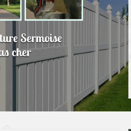
ôture Sermoise
as cher