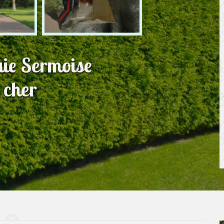
haie Sermoise
 cher