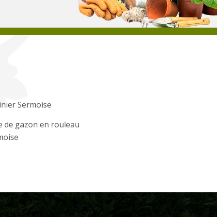
inier Sermoise
e de gazon en rouleau
moise