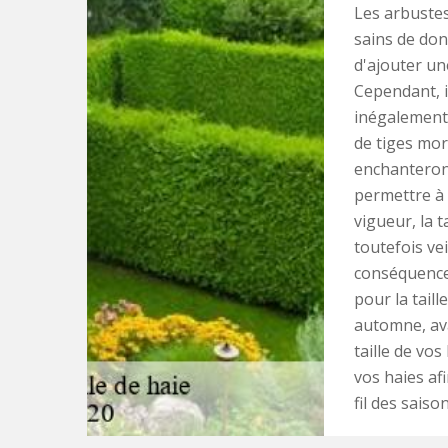
Les arbustes
sains de don
d'ajouter un
Cependant, i
inégalement 
de tiges mor
enchanteron
permettre à 
vigueur, la t
toutefois vei
conséquence,
pour la tail
automne, ava
taille de vos
vos haies af
fil des saison