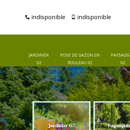
indisponible
indisponible
JARDINIER
POSE DE GAZON EN
PAYSAGIS
02
ROULEAU 02
02
eur 02
Jardinier 02
Paysagist