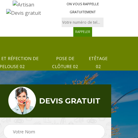
ON VOUS RAPPELLE
GRATUITEMENT
 ET RÉFECTION DE
POSE DE
ETÊTAGE
PELOUSE 02
CLÔTURE 02
02
DEVIS GRATUIT
Pose de clôture et
02
Etêtage 02
grillage 02