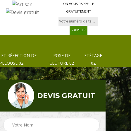
ON VOUS RAPPELLE
GRATUITEMENT
 ET RÉFECTION DE
POSE DE
ETÊTAGE
PELOUSE 02
CLÔTURE 02
02
DEVIS GRATUIT
Pose de clôture et
02
Etêtage 02
grillage 02