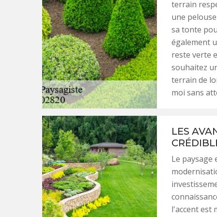
terrain resp
une pelouse 
sa tonte pou
également un
reste verte 
souhaitez un
terrain de l
moi sans att
LES AVA
CRÉDIBL
Le paysage e
modernisatio
investissemen
connaissanc
l'accent est 