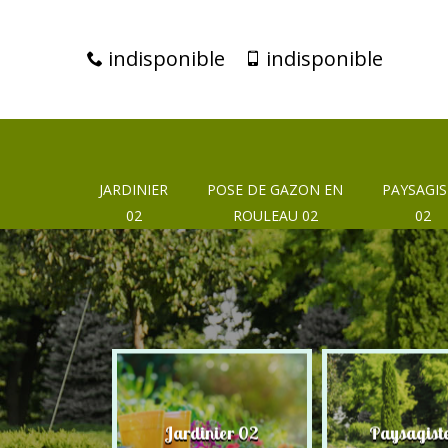
indisponible
indisponible
JARDINIER
POSE DE GAZON EN
PAYSAGIS
02
ROULEAU 02
02
eur 02
Jardinier 02
Paysagist