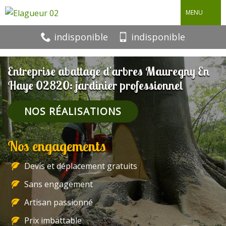
MENU
indisponible
indisponible
Entreprise abattage d'arbres Mauregny En
Haye 02820: jardinier professionnel
NOS RÉALISATIONS
Nos engagements
Devis et déplacement gratuits
Sans engagement
Artisan passionné
Prix imbattable