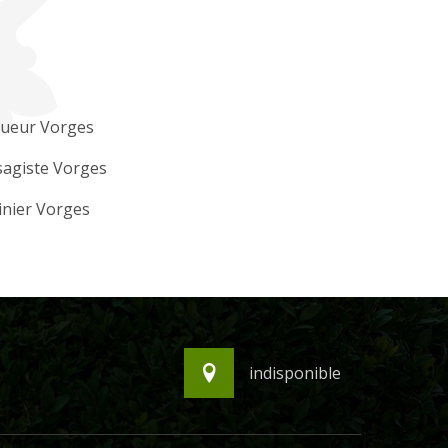
gueur Vorges
sagiste Vorges
inier Vorges
indisponible