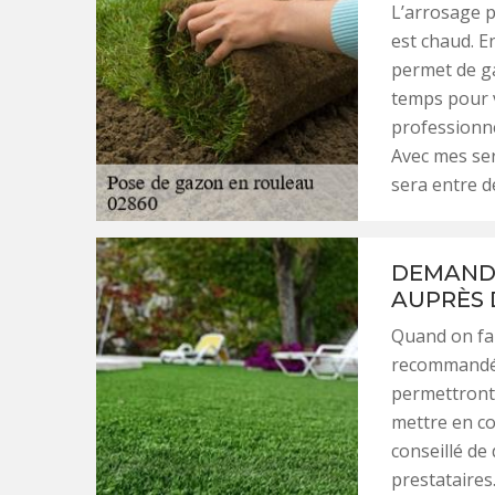
L’arrosage p
est chaud. E
permet de ga
temps pour v
professionne
Avec mes ser
sera entre 
DEMANDE
AUPRÈS 
Quand on fai
recommandé 
permettront 
mettre en co
conseillé de
prestataires