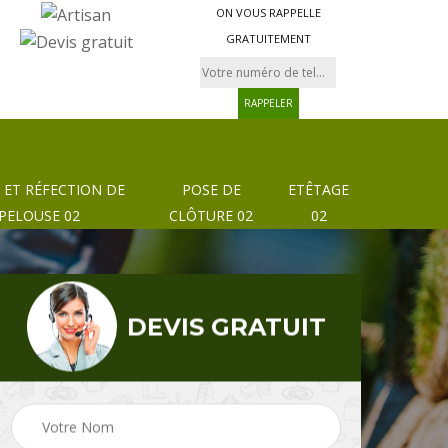
ON VOUS RAPPELLE
GRATUITEMENT
 ET RÉFECTION DE
POSE DE
ETÊTAGE
PELOUSE 02
CLÔTURE 02
02
DEVIS GRATUIT
Pose de clôture et
02
Etêtage 02
grillage 02