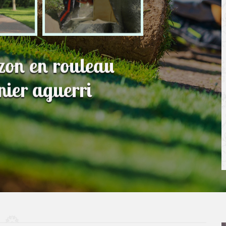
azon en rouleau
ier aguerri