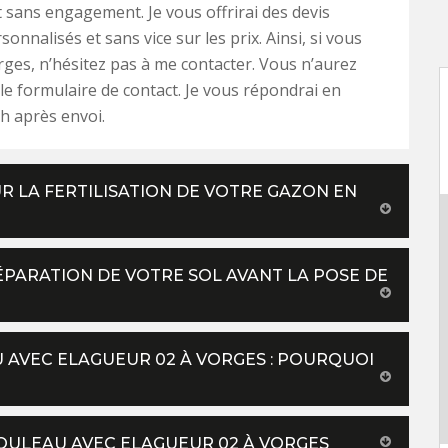
t sans engagement. Je vous offrirai des devis
rsonnalisés et sans vice sur les prix. Ainsi, si vous
rges, n’hésitez pas à me contacter. Vous n’aurez
 le formulaire de contact. Je vous répondrai en
h après envoi.
R LA FERTILISATION DE VOTRE GAZON EN
PARATION DE VOTRE SOL AVANT LA POSE DE
 AVEC ELAGUEUR 02 À VORGES : POURQUOI
ROULEAU AVEC ELAGUEUR 02 À VORGES