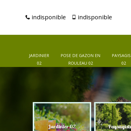
indisponible
indisponible
JARDINIER
POSE DE GAZON EN
PAYSAGIS
02
ROULEAU 02
02
eur 02
Jardinier 02
Paysagist