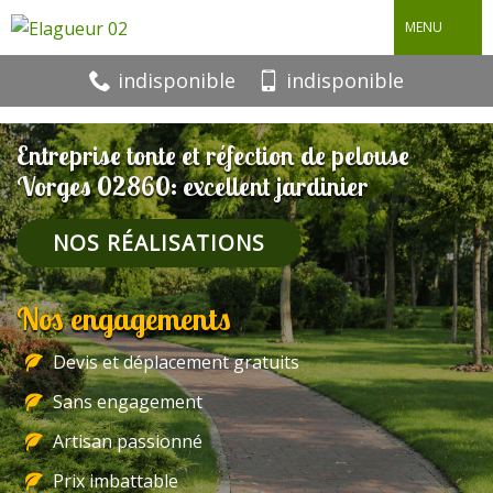
MENU
indisponible
indisponible
Entreprise tonte et réfection de pelouse
Vorges 02860: excellent jardinier
NOS RÉALISATIONS
Nos engagements
Devis et déplacement gratuits
Sans engagement
Artisan passionné
Prix imbattable